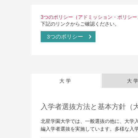
3つのポリシー（アドミッション・ポリシ
出
資料請求
下記のリンクからご確認ください。
入
3つのポリシー
出願の流れ
入
入
オープンキャンパス
LINE申し込み
入
合
ニュース
入
大学
大
デジタルパンフレット
昨
求
アクセス
入学者選抜方法と基本方針（
リ
進
お問い合わせ
北星学園大学では、一般選抜の他に、大学
編入学者選抜を実施しています。多様な入
サイトマップ