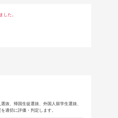
キャンパスライフ
ました。
・5月・8
キャンパスライフ
研究者Story
CAMPUS（12
サークル一覧
サークルStory
3D&360°バーチャルツアー
キャンパスカレンダー
HOKUSEI Movie
一人暮らしガイド
人選抜、帰国生徒選抜、外国人留学生選抜、
学費・奨学金
質を適切に評価・判定します。