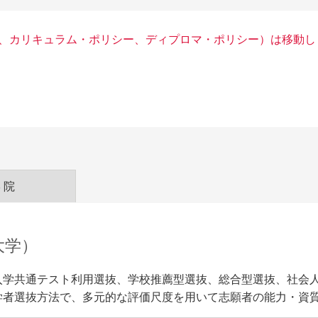
入試情報
入試イベント
ー、カリキュラム・ポリシー、ディプロマ・ポリシー）は移動し
願の流れ
オープンキャンパス（3月
月・10月）
学者選抜の予告・変更点
HOKESEI MINI OPEN 
学試験日程
月）
学試験要項 [大学]
よくある質問FAQ
学試験要項 [大学院]
格発表
試Q&A
学院
年度の入試結果・過去の入試問題
める学生像（アドミッション・ポ
大学）
シー）
学相談会
入学共通テスト利用選抜、学校推薦型選抜、総合型選抜、社会
就職・キャリア
ウェブマガジン
学者選抜方法で、多元的な評価尺度を用いて志願者の能力・資