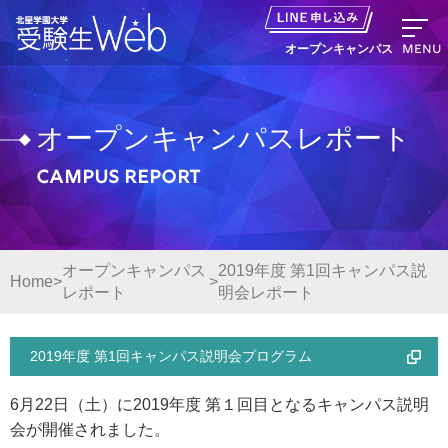
MENU
オープンキャンパス
オープンキャンパスレポート
Campus report
資料請求
出願の流れ
オープンキャンパス
2019年度 第1回キャンパス説
Home
レポート
明会レポート
オープンキャンパス LINE申し込み
ニュース
2019年度 第1回キャンパス説明会プログラム
6月22日（土）に2019年度 第１回目となるキャンパス説明
デジタルパンフレット
会が開催されました。