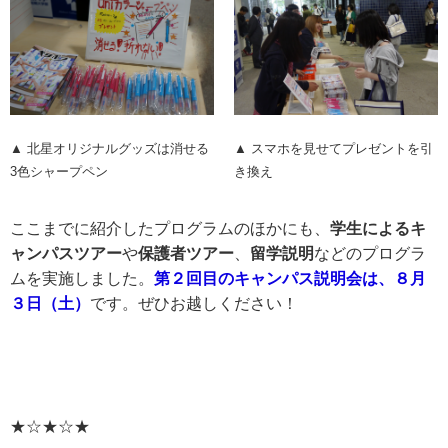
▲ 北星オリジナルグッズは消せる
▲ スマホを見せてプレゼントを引
3色シャープペン
き換え
ここまでに紹介したプログラムのほかにも、
学生によるキ
ャンパスツアー
や
保護者ツアー
、
留学説明
などのプログラ
ムを実施しました。
第２回目のキャンパス説明会は、８月
３日（土）
です。ぜひお越しください！
★☆★☆★