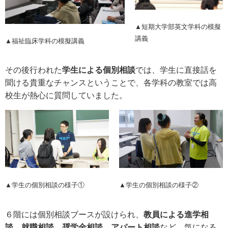
▲短期大学部英文学科の模擬
講義
▲福祉臨床学科の模擬講義
その後行われた
学生による個別相談
では、学生に直接話を
聞ける貴重なチャンスということで、各学科の教室では高
校生が熱心に質問していました。
▲学生の個別相談の様子①
▲学生の個別相談の様子②
６階には個別相談ブースが設けられ、
教員による進学相
談、就職相談、奨学金相談、アパート相談
など、気になる