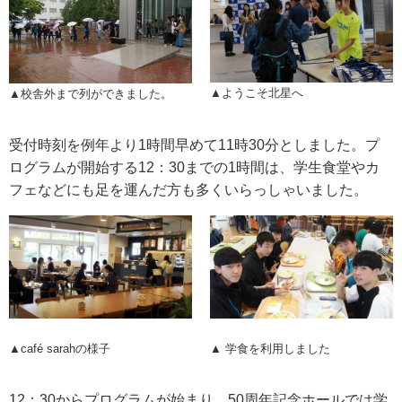
ウェブマガジン
学費・奨学金
▲ようこそ北星へ
▲校舎外まで列ができました。
大学公式サイト
受付時刻を例年より1時間早めて11時30分としました。プ
ログラムが開始する12：30までの1時間は、学生食堂やカ
〒004-8631 北海道札幌市厚別区大谷地西2-3-1
フェなどにも足を運んだ方も多くいらっしゃいました。
Tel：011-891-2731（代表）
サイトマップ
© Copyright
2026 Hokusei Gakuen University.
▲café sarahの様子
▲ 学食を利用しました
All rights reserved.
12：30からプログラムが始まり、50周年記念ホールでは学