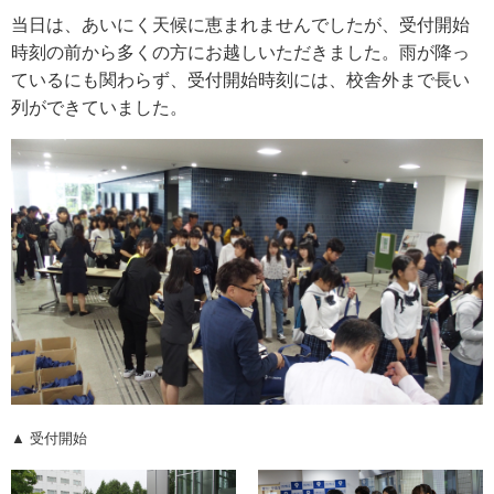
当日は、あいにく天候に恵まれませんでしたが、受付開始
アクセス
時刻の前から多くの方にお越しいただきました。雨が降っ
ているにも関わらず、受付開始時刻には、校舎外まで長い
お問い合わせ
列ができていました。
サイトマップ
入試情報
入試イベント
キャンパスライフ
▲ 受付開始
就職・キャリア