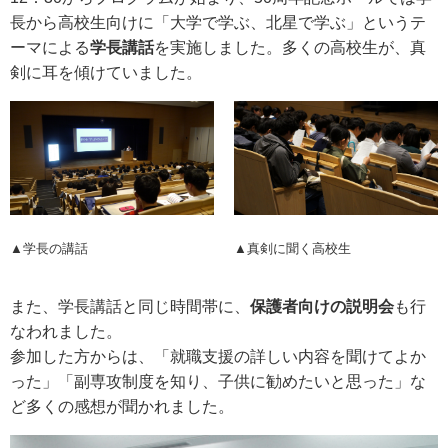
長から高校生向けに「大学で学ぶ、北星で学ぶ」というテ
ーマによる
学長講話
を実施しました。多くの高校生が、真
剣に耳を傾けていました。
▲学長の講話
▲真剣に聞く高校生
また、学長講話と同じ時間帯に、
保護者向けの説明会
も行
なわれました。
参加した方からは、「就職支援の詳しい内容を聞けてよか
った」「副専攻制度を知り、子供に勧めたいと思った」な
ど多くの感想が聞かれました。