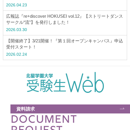
ウェブマガジン
2026.04.23
広報誌『re+discover HOKUSEI vol.12』【ストリートダンス
学費・奨学金
サークル“流”】を発行しました！
2026.03.30
【開催終了】3/21開催！『第１回オープンキャンパス』申込
大学公式サイト
受付スタート！
2026.02.24
〒004-8631 北海道札幌市厚別区大谷地西2-3-1
Tel：011-891-2731（代表）
サイトマップ
© Copyright
2026 Hokusei Gakuen University.
資料請求
All rights reserved.
DOCUMENT