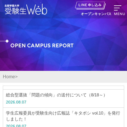
MENU
オープンキャンパス
Open Campus report
資料請求
出願の流れ
Home
オープンキャンパス LINE申し込み
総合型選抜「問題の傾向」の送付について（8/18～）
ニュース
2026.08.07
学生広報委員が受験生向け広報誌「キタボシ vol.10」を発行
デジタルパンフレット
しました！
2026.08.07