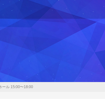
入試情報
入試イベント
願の流れ
オープンキャンパス（3月
月・10月）
学者選抜の予告・変更点
HOKESEI MINI OPEN 
学試験日程
月）
学試験要項 [大学]
よくある質問FAQ
学試験要項 [大学院]
ール 15:00〜18:00
格発表
試Q&A
年度の入試結果・過去の入試問題