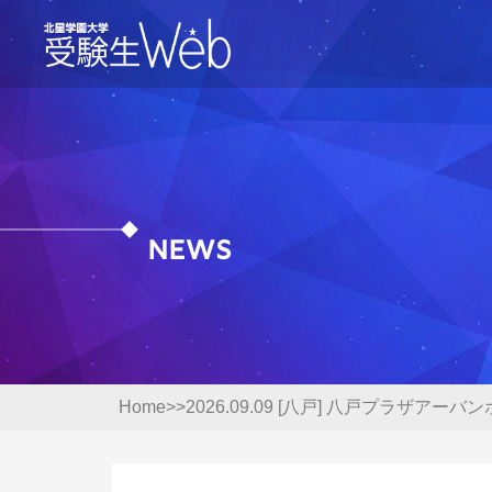
出
News
資料請求
入
入
出願の流れ
入
オープンキャンパス
入
LINE申し込み
Home
2026.09.09 [八戸] 八戸プラザアーバンホ
合
入
ニュース
昨