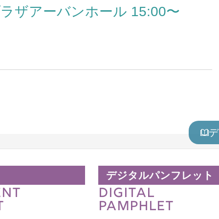
八戸プラザアーバンホール 15:00〜
める学生像（アドミッション・ポ
シー）
学相談会
就職・キャリア
ウェブマガジン
職・キャリア
キタボシ
業生の声
HOKUSEI@COM
ャリアデザインプログラム
re+discover HOKUSEI
界別（公務員・航空・教員・福
デ
）対策プログラム
デジタルパンフレット
ENT
DIGITAL
T
PAMPHLET