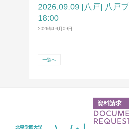
2026.09.09 [八戸] 
デジタルパンフレット
求
リ
18:00
アクセス
進
2026年09月09日
お問い合わせ
就
サイトマップ
卒
一覧へ
キ
業
祉
資料請求
DOCUM
REQUES