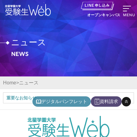
MENU
オープンキャンパス
ニュース
News
資料請求
出願の流れ
Home
ニュース
オープンキャンパス LINE申し込み
重要なお知らせ
デジタルパンフレット
資料請求
ニュース
デジタルパンフレット