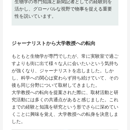
生物学の専門知識と新聞記者としての経験則を
ウェブマガジン
活かし、グローバルな視野で物事を捉える重要
性を説いています。
学費・奨学金
大学公式サイト
ジャーナリストから大学教授への転向
もともと生物学が専門でしたが、常に実験室で過ご
〒004-8631 北海道札幌市厚別区大谷地西2-3-1
すよりも街に出て様々な人に会いたいという気持ち
Tel：011-891-2731（代表）
が強くなり、ジャーナリストを志しました。しか
し、科学への関心は変わらず持ち続けていて、その
サイトマップ
後も同じ分野について取材してきました。
大学教授への転向を提案された際に、取材活動と研
究活動には多くの共通点があると感じました。これ
© Copyright
2026 Hokusei Gakuen University.
までの経験と知識を研究という形でさらに深めてい
All rights reserved.
くことに興味を覚え、大学教授への転身を決意しま
した。