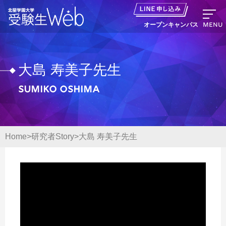
MENU
オープンキャンパス
大島 寿美子先生
Sumiko Oshima
資料請求
出願の流れ
Home
研究者Story
大島 寿美子先生
オープンキャンパス LINE申し込み
ニュース
デジタルパンフレット