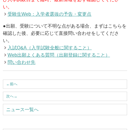
ウェブマガジン
い。
受験生Web：入学者選抜の予告・変更点
学費・奨学金
●出願、受験について不明な点がある場合、まずはこちらを
確認した後、必要に応じて直接問い合わせをしてくださ
い。
大学公式サイト
入試Q&A（入学試験全般に関すること）
Web出願よくある質問（出願登録に関すること）
〒004-8631 北海道札幌市厚別区大谷地西2-3-1
問い合わせ先
Tel：011-891-2731（代表）
サイトマップ
←
前へ
次へ
→
© Copyright
2026 Hokusei Gakuen University.
ニュース一覧へ
All rights reserved.