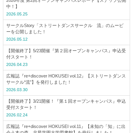
2026年度 第2回オープンキャンパスレポート【スナップ公開
ウェブマガジン
中！】
2026.05.25
学費・奨学金
サークルStory「ストリートダンスサークル 流」のムービ
ーを公開しました！
2026.05.12
大学公式サイト
【開催終了】5/23開催『第２回オープンキャンパス』申込受
付スタート！
〒004-8631 北海道札幌市厚別区大谷地西2-3-1
2026.04.23
Tel：011-891-2731（代表）
広報誌『re+discover HOKUSEI vol.12』【ストリートダンス
サイトマップ
サークル“流”】を発行しました！
2026.03.30
【開催終了】3/21開催！『第１回オープンキャンパス』申込
受付スタート！
© Copyright
2026 Hokusei Gakuen University.
2026.02.24
All rights reserved.
広報誌『re+discover HOKUSEI vol.11』【未知の「知」に出
会う本の森 北星学園大学図書館】を発行しました！