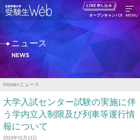
MENU
オープンキャンパス
ニュース
News
資料請求
出願の流れ
Home
ニュース
オープンキャンパス LINE申し込み
大学入試センター試験の実施に伴
ニュース
う学内立入制限及び列車等運行情
報について
デジタルパンフレット
2018年01月11日