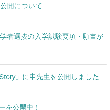
の公開について
入試情報
入試イベント
編入学者選抜の入学試験要項・願書が
願の流れ
オープンキャンパス（3月
月・10月）
学者選抜の予告・変更点
HOKESEI MINI OPEN 
学試験日程
月）
学試験要項 [大学]
よくある質問FAQ
tory」に申先生を公開しました
学試験要項 [大学院]
格発表
試Q&A
年度の入試結果・過去の入試問題
ーを公開中！
める学生像（アドミッション・ポ