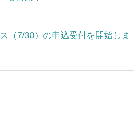
シー）
学相談会
就職・キャリア
ウェブマガジン
ス（7/30）の申込受付を開始しま
職・キャリア
キタボシ
業生の声
HOKUSEI@COM
ャリアデザインプログラム
re+discover HOKUSEI
界別（公務員・航空・教員・福
）対策プログラム