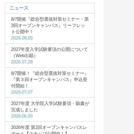
ニュース
8/7開催『総合型選抜対策セミナー・第
3回オープンキャンパス』リーフレッ
ト公開中！
2026.08.05
キャンパスライフ
2027年度入学試験要項の公開について
・5月・8
キャンパスライフ
（Web出願）
2026.07.28
研究者Story
CAMPUS（12
8/7開催！『総合型選抜対策セミナー』
サークル一覧
『第３回オープンキャンパス』申込受
サークルStory
付開始！
2026.07.07
3D&360°バーチャルツアー
キャンパスカレンダー
2027年度 大学院入学試験要項・願書が
完成しました
HOKUSEI Movie
2026.06.09
一人暮らしガイド
2026年度 第2回オープンキャンパスレ
ポート【スナップ公開中！】