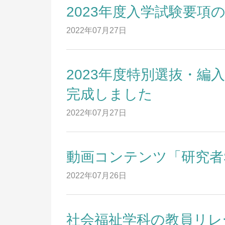
2023年度入学試験要項
2022年07月27日
2023年度特別選抜・
資料請求
完成しました
出
入
出願の流れ
2022年07月27日
入
オープンキャンパス
入
LINE申し込み
動画コンテンツ「研究者S
入
合
ニュース
2022年07月26日
入
デジタルパンフレット
昨
社会福祉学科の教員リレ
求
アクセス