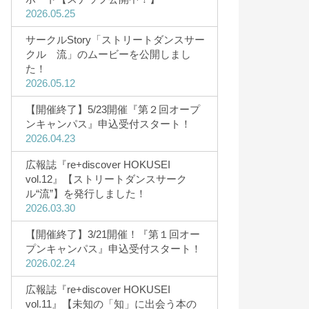
2026.05.25
サークルStory「ストリートダンスサー
学費・奨学金
クル 流」のムービーを公開しまし
た！
学費・諸納付金
2026.05.12
奨学金制度
【開催終了】5/23開催『第２回オープ
高等教育の修学支援制度を利用予定
ンキャンパス』申込受付スタート！
2026.04.23
の方へ
広報誌『re+discover HOKUSEI
vol.12』【ストリートダンスサーク
ル“流”】を発行しました！
2026.03.30
【開催終了】3/21開催！『第１回オー
プンキャンパス』申込受付スタート！
2026.02.24
広報誌『re+discover HOKUSEI
vol.11』【未知の「知」に出会う本の