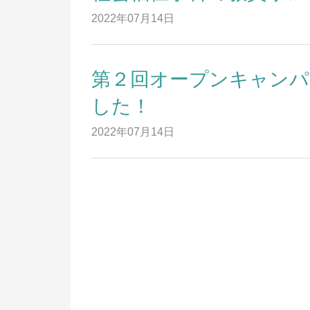
リ
2022年07月14日
お問い合わせ
進
サイトマップ
第２回オープンキャンパ
就
卒
した！
キ
2022年07月14日
業
祉