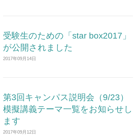
ウェブマガジン
学費・奨学金
受験生のための「star box2017」
大学公式サイト
が公開されました
2017年09月14日
〒004-8631 北海道札幌市厚別区大谷地西2-3-1
Tel：011-891-2731（代表）
サイトマップ
第3回キャンパス説明会（9/23）
模擬講義テーマ一覧をお知らせし
© Copyright
2026 Hokusei Gakuen University.
All rights reserved.
ます
2017年09月12日