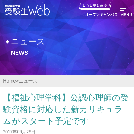
MENU
オープンキャンパス
ニュース
News
資料請求
出願の流れ
Home
ニュース
オープンキャンパス LINE申し込み
【福祉心理学科】公認心理師の受
ニュース
験資格に対応した新カリキュラ
ムがスタート予定です
デジタルパンフレット
2017年09月28日