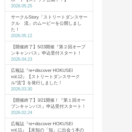
2026.05.25
サークルStory「ストリートダンスサー
学費・奨学金
クル 流」のムービーを公開しまし
た！
学費・諸納付金
2026.05.12
奨学金制度
【開催終了】5/23開催『第２回オープ
高等教育の修学支援制度を利用予定
ンキャンパス』申込受付スタート！
2026.04.23
の方へ
広報誌『re+discover HOKUSEI
vol.12』【ストリートダンスサーク
ル“流”】を発行しました！
2026.03.30
【開催終了】3/21開催！『第１回オー
プンキャンパス』申込受付スタート！
2026.02.24
広報誌『re+discover HOKUSEI
vol.11』【未知の「知」に出会う本の