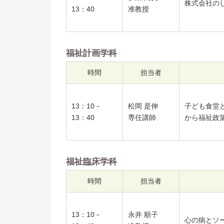
株式会社の
13：40
准教授
福祉計画学科
時間
担当者
13：10－
松岡 是伸
子ども食堂
13：40
専任講師
から福祉政
福祉臨床学科
時間
担当者
13：10－
永井 順子
心の病とソ