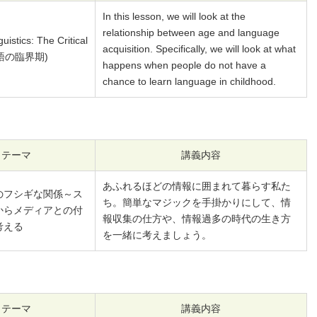
シー）
In this lesson, we will look at the
学相談会
relationship between age and language
guistics: The Critical
acquisition. Specifically, we will look at what
就職・キャリア
ウェブマガジン
言語の臨界期)
happens when people do not have a
職・キャリア
キタボシ
chance to learn language in childhood.
業生の声
HOKUSEI@COM
ャリアデザインプログラム
re+discover HOKUSEI
界別（公務員・航空・教員・福
テーマ
講義内容
）対策プログラム
あふれるほどの情報に囲まれて暮らす私た
のフシギな関係～ス
ち。簡単なマジックを手掛かりにして、情
からメディアとの付
報収集の仕方や、情報過多の時代の生き方
考える
を一緒に考えましょう。
テーマ
講義内容