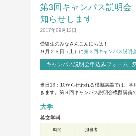
第3回キャンパス説明会（
知らせします
2017年09月12日
受験生のみなさんこんにちは！
９月２３日（土）に
第３回キャンパス説明
資料請求
出
キャンパス説明会申込みフォーム
入
出願の流れ
入
オープンキャンパス
入
当日13：10から行われる模擬講義では、
LINE申し込み
きます。第３回キャンパス説明会模擬講義
入
合
ニュース
大学
入
英文学科
デジタルパンフレット
昨
時間
担当者
求
アクセス