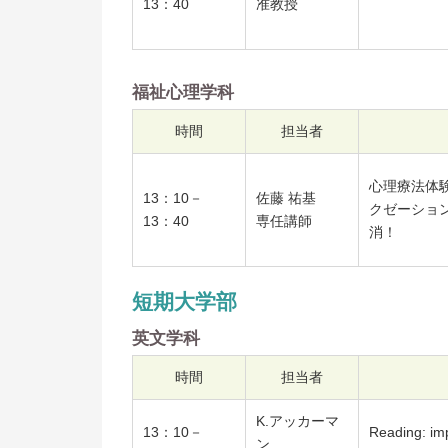
13：40
准教授
福祉心理学科
時間
担当者
心理療法体
13：10－
佐藤 祐基
クゼーショ
13：40
専任講師
消！
短期大学部
英文学科
時間
担当者
K.アッカーマ
13：10－
Reading: im
ン