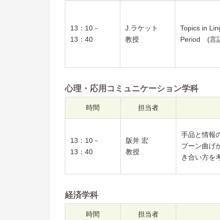
リ
お問い合わせ
進
13：10－
J.ラケット
Topics in Lin
13：40
教授
Period (
サイトマップ
就
卒
心理・応用コミュニケーション学科
キ
業
時間
担当者
祉
手品と情報
13：10－
阪井 宏
プーン曲げ
13：40
教授
き合い方を
経済学科
時間
担当者