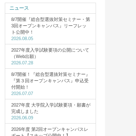
ニュース
8/7開催『総合型選抜対策セミナー・第
3回オープンキャンパス』リーフレッ
ト公開中！
2026.08.05
キャンパスライフ
2027年度入学試験要項の公開について
・5月・8
キャンパスライフ
（Web出願）
2026.07.28
研究者Story
CAMPUS（12
8/7開催！『総合型選抜対策セミナー』
サークル一覧
『第３回オープンキャンパス』申込受
サークルStory
付開始！
2026.07.07
3D&360°バーチャルツアー
キャンパスカレンダー
2027年度 大学院入学試験要項・願書が
完成しました
HOKUSEI Movie
2026.06.09
一人暮らしガイド
2026年度 第2回オープンキャンパスレ
ポート【スナップ公開中！】