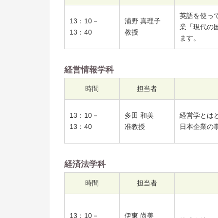
英語を使っ
13：10－
浦野 真理子
業「現代の
13：40
教授
ます。
経営情報学科
時間
担当者
13：10－
多田 和美
経営学とは
13：40
准教授
日本企業の
経済法学科
時間
担当者
13：10－
伊東 尚美