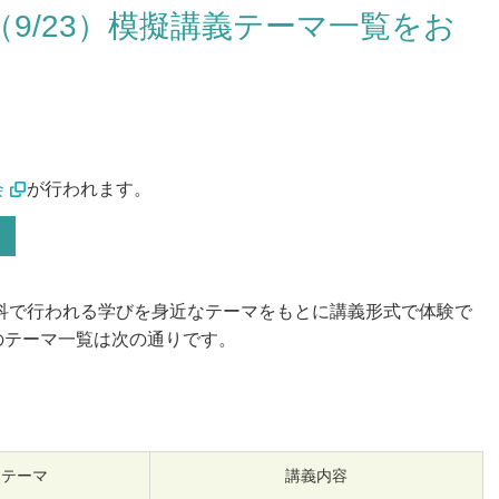
9/23）模擬講義テーマ一覧をお
入試情報
入試イベント
会
が行われます。
願の流れ
オープンキャンパス（3月
月・10月）
学者選抜の予告・変更点
HOKESEI MINI OPEN 
学試験日程
月）
学試験要項 [大学]
学科で行われる学びを身近なテーマをもとに講義形式で体験で
よくある質問FAQ
のテーマ一覧は次の通りです。
学試験要項 [大学院]
格発表
試Q&A
年度の入試結果・過去の入試問題
テーマ
講義内容
める学生像（アドミッション・ポ