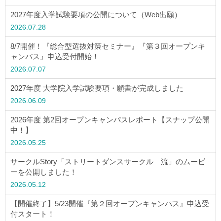
ウェブマガジン
2027年度入学試験要項の公開について（Web出願）
2026.07.28
学費・奨学金
8/7開催！『総合型選抜対策セミナー』『第３回オープンキ
ャンパス』申込受付開始！
2026.07.07
大学公式サイト
2027年度 大学院入学試験要項・願書が完成しました
〒004-8631 北海道札幌市厚別区大谷地西2-3-1
2026.06.09
Tel：011-891-2731（代表）
2026年度 第2回オープンキャンパスレポート【スナップ公開
中！】
サイトマップ
2026.05.25
サークルStory「ストリートダンスサークル 流」のムービ
ーを公開しました！
© Copyright
2026 Hokusei Gakuen University.
2026.05.12
All rights reserved.
【開催終了】5/23開催『第２回オープンキャンパス』申込受
付スタート！