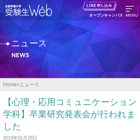
MENU
オープンキャンパス
ニュース
News
資料請求
出願の流れ
Home
ニュース
オープンキャンパス LINE申し込み
【心理・応用コミュニケーション
ニュース
学科】卒業研究発表会が行われま
した
デジタルパンフレット
2019年01月29日