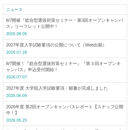
ウェブマガジン
ニュース
8/7開催『総合型選抜対策セミナー・第3回オープンキャンパ
学費・奨学金
ス』リーフレット公開中！
2026.08.05
大学公式サイト
2027年度入学試験要項の公開について（Web出願）
2026.07.28
〒004-8631 北海道札幌市厚別区大谷地西2-3-1
8/7開催！『総合型選抜対策セミナー』『第３回オープンキ
Tel：011-891-2731（代表）
ャンパス』申込受付開始！
2026.07.07
サイトマップ
2027年度 大学院入学試験要項・願書が完成しました
2026.06.09
© Copyright
2026 Hokusei Gakuen University.
2026年度 第2回オープンキャンパスレポート【スナップ公開
中！】
All rights reserved.
2026.05.25