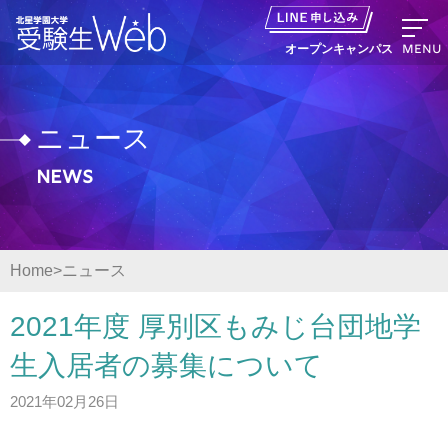
MENU
オープンキャンパス
ニュース
News
資料請求
出願の流れ
Home
ニュース
オープンキャンパス LINE申し込み
2021年度 厚別区もみじ台団地学
ニュース
生入居者の募集について
2021年02月26日
デジタルパンフレット