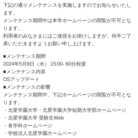
下記の通りメンテナンスを実施しますのでお知らせいたし
アクセス
ます。
メンテナンス期間中は本学ホームページの閲覧が不可とな
お問い合わせ
ります。
利用者のみなさまにはご迷惑をお掛けしますが、何卒ご了
サイトマップ
承いただきますようお願い申し上げます。
■メンテナンス期間
2024年5月8日（水） 15:00- 60分程度
入試情報
■メンテナンス内容
OSアップデート
入試イベント
■メンテナンスの影響
メンテナンス期間中、下記ホームページの閲覧が不可とな
ります。
キャンパスライフ
・北星学園大学・北星学園大学短期大学部ホームページ
・北星学園大学 受験生Web
就職・キャリア
・各学科ホームページ
・学校法人北星学園ホームページ