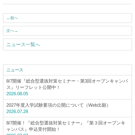
ウェブマガジン
←
前へ
学費・奨学金
次へ
→
大学公式サイト
ニュース一覧へ
〒004-8631 北海道札幌市厚別区大谷地西2-3-1
Tel：011-891-2731（代表）
ニュース
8/7開催『総合型選抜対策セミナー・第3回オープンキャンパ
サイトマップ
ス』リーフレット公開中！
2026.08.05
2027年度入学試験要項の公開について（Web出願）
© Copyright
2026 Hokusei Gakuen University.
2026.07.28
All rights reserved.
8/7開催！『総合型選抜対策セミナー』『第３回オープンキ
ャンパス』申込受付開始！