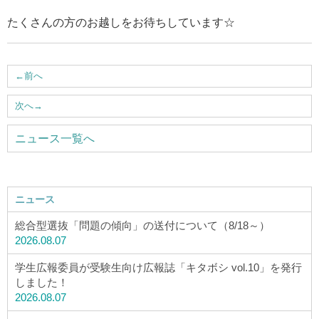
ウェブマガジン
たくさんの方のお越しをお待ちしています☆
学費・奨学金
←
前へ
大学公式サイト
次へ
→
ニュース一覧へ
〒004-8631 北海道札幌市厚別区大谷地西2-3-1
Tel：011-891-2731（代表）
サイトマップ
ニュース
総合型選抜「問題の傾向」の送付について（8/18～）
2026.08.07
© Copyright
2026 Hokusei Gakuen University.
学生広報委員が受験生向け広報誌「キタボシ vol.10」を発行
All rights reserved.
しました！
2026.08.07