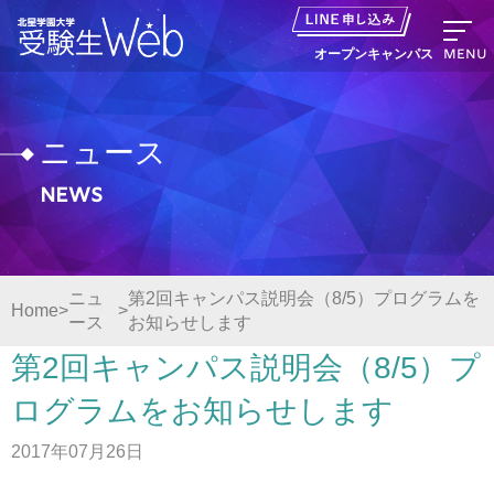
MENU
オープンキャンパス
ニュース
News
資料請求
出願の流れ
ニュ
第2回キャンパス説明会（8/5）プログラムを
Home
ース
お知らせします
オープンキャンパス LINE申し込み
第2回キャンパス説明会（8/5）プ
ニュース
ログラムをお知らせします
2017年07月26日
デジタルパンフレット