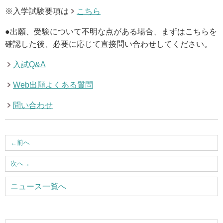
ウェブマガジン
※入学試験要項は
こちら
●出願、受験について不明な点がある場合、まずはこちらを
学費・奨学金
確認した後、必要に応じて直接問い合わせしてください。
入試Q&A
大学公式サイト
Web出願よくある質問
〒004-8631 北海道札幌市厚別区大谷地西2-3-1
問い合わせ
Tel：011-891-2731（代表）
サイトマップ
←
前へ
次へ
→
© Copyright
2026 Hokusei Gakuen University.
ニュース一覧へ
All rights reserved.