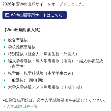
2026年度Web出願サイトをオープンしました。
アクセス
Web出願専用サイトはこちら
お問い合わせ
【Web出願対象入試】
サイトマップ
総合型選抜
学校推薦型選抜
特別選抜（社会人・帰国生徒・外国人）
入試情報
編入学者選抜・編入学者選抜（推薦）・編入学者選抜
（留学生）
入試イベント
転学部・転学科試験（本学学生のみ）
一般選抜(Ⅰ期/Ⅱ期)
キャンパスライフ
大学入学共通テスト利用選抜（Ⅰ期/Ⅱ期）
就職・キャリア
●出願登録開始は、必ず入学試験要項を確認してください。
入学試験日程一覧