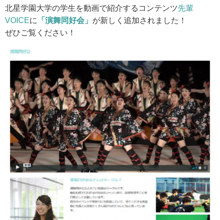
北星学園大学の学生を動画で紹介するコンテンツ
先輩
アクセス
VOICE
に
「演舞同好会」
が新しく追加されました！
ぜひご覧ください！
お問い合わせ
サイトマップ
入試情報
入試イベント
キャンパスライフ
就職・キャリア