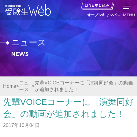
MENU
オープンキャンパス
ニュース
News
資料請求
出願の流れ
ニュ
先輩VOICEコーナーに「演舞同好会」の動画
Home
ース
が追加されました！
オープンキャンパス LINE申し込み
先輩VOICEコーナーに「演舞同好
ニュース
会」の動画が追加されました！
2017年10月04日
デジタルパンフレット