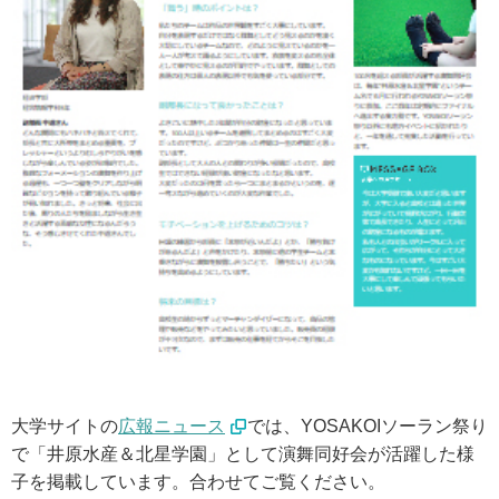
ウェブマガジン
学費・奨学金
大学公式サイト
〒004-8631 北海道札幌市厚別区大谷地西2-3-1
Tel：011-891-2731（代表）
サイトマップ
© Copyright
2026 Hokusei Gakuen University.
大学サイトの
広報ニュース
では、YOSAKOIソーラン祭り
All rights reserved.
で「井原水産＆北星学園」として演舞同好会が活躍した様
子を掲載しています。合わせてご覧ください。