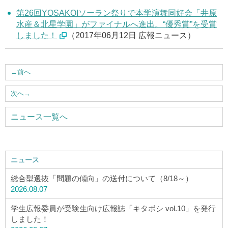
第26回YOSAKOIソーラン祭りで本学演舞同好会「井原
水産＆北星学園」がファイナルへ進出。“優秀賞”を受賞
しました！
（2017年06月12日 広報ニュース）
←
前へ
次へ
→
ニュース一覧へ
ニュース
総合型選抜「問題の傾向」の送付について（8/18～）
2026.08.07
学生広報委員が受験生向け広報誌「キタボシ vol.10」を発行
しました！