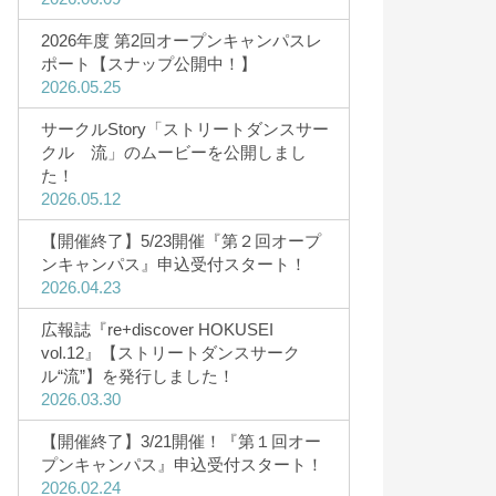
2026年度 第2回オープンキャンパスレ
ポート【スナップ公開中！】
学費・奨学金
2026.05.25
学費・諸納付金
サークルStory「ストリートダンスサー
クル 流」のムービーを公開しまし
奨学金制度
た！
高等教育の修学支援制度を利用予定
2026.05.12
の方へ
【開催終了】5/23開催『第２回オープ
ンキャンパス』申込受付スタート！
2026.04.23
広報誌『re+discover HOKUSEI
vol.12』【ストリートダンスサーク
ル“流”】を発行しました！
2026.03.30
【開催終了】3/21開催！『第１回オー
プンキャンパス』申込受付スタート！
2026.02.24