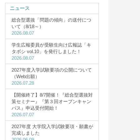
ニュース
総合型選抜「問題の傾向」の送付につ
いて（8/18～）
2026.08.07
キャンパスライフ
学生広報委員が受験生向け広報誌「キ
タボシ vol.10」を発行しました！
・5月・8
キャンパスライフ
2026.08.07
研究者Story
2027年度入学試験要項の公開について
CAMPUS（12
（Web出願）
サークル一覧
2026.07.28
サークルStory
【開催終了】8/7開催！『総合型選抜対
3D&360°バーチャルツアー
策セミナー』『第３回オープンキャン
キャンパスカレンダー
パス』申込受付開始！
2026.07.07
HOKUSEI Movie
2027年度 大学院入学試験要項・願書が
一人暮らしガイド
完成しました
2026.06.09