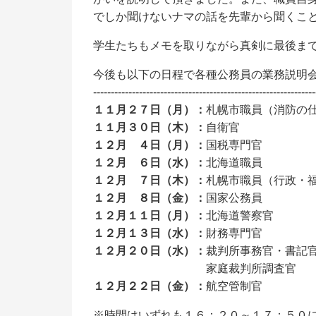
でしか聞けないナマの話を先輩から聞くこ
学生たちもメモを取りながら真剣に最後ま
今後も以下の日程で各種公務員の業務説明
---------------------------------------------------------------
１１月２７日（月）：
札幌市職員（消防
１１月３０日（木）：
自衛官
１２月 ４日（月）：
国税専門
１２月 ６日（水）：
北海道職
１２月 ７日（木）：
札幌市職員（行政・
１２月 ８日（金）：
国家公務
１２月１１日（月）：
北海道警察
１２月１３日（水）：
財務専門
１２月２０日（水）：
裁判所事務官・書記
家庭裁判所調査官
１２月２２日（金）：
航空管制
※時間はいずれも１６：２０～１７：５０