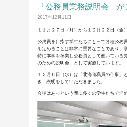
「公務員業務説明会」が
2017年12月11日
１１月２７日（月）から１２月２２日（金
公務員を目指す学生たちにとって各種公務
を定めることは非常に重要なことであり、
資料請求
出
特に本学を卒業し公務員として働いている
入
のための説明会」として実施しています。
出願の流れ
入
１２月６日（水）は「北海道職員の仕事」
オープンキャンパス
入
き、説明をしていただきました。
LINE申し込み
入
会場はあっという間に多くの学生たちで埋
合
ニュース
入
デジタルパンフレット
昨
求
アクセス