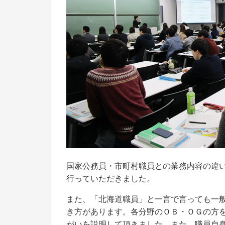
リ
お問い合わせ
進
サイトマップ
就
卒
キ
業
祉
国家公務員・市町村職員との業務内容の違
行っていただきました。
また、「北海道職員」と一言で言っても一
き方があります。各分野のＯＢ・ＯＧの方
がいを説明して頂きました。また、職員自