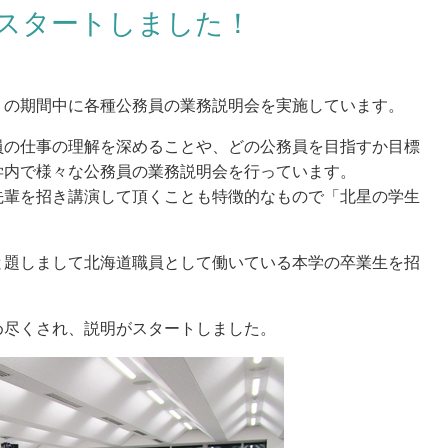
スタートしました！
）の期間中に各種公務員の業務説明会を実施しています。
入試情報
入試イベント
員の仕事の理解を深めることや、どの公務員を目指すか目標
学内で様々な公務員の業務説明会を行っています。
願の流れ
オープンキャンパス（3月
先輩を招き講演して頂くことも特徴的なもので「北星の学生
月・10月）
学者選抜の予告・変更点
HOKESEI MINI OPEN 
学試験日程
月）
と題しまして北海道職員として働いている本学の卒業生を招
学試験要項 [大学]
よくある質問FAQ
学試験要項 [大学院]
め尽くされ、説明がスタートしました。
格発表
試Q&A
年度の入試結果・過去の入試問題
める学生像（アドミッション・ポ