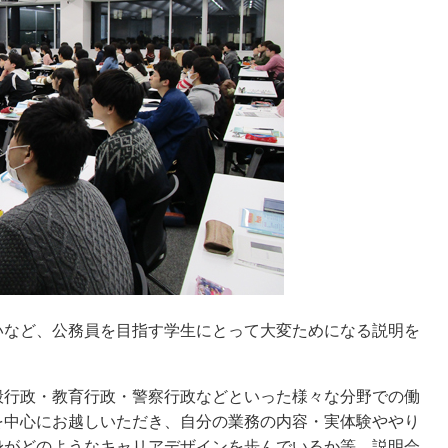
シー）
学相談会
就職・キャリア
ウェブマガジン
職・キャリア
キタボシ
業生の声
HOKUSEI@COM
ャリアデザインプログラム
re+discover HOKUSEI
界別（公務員・航空・教員・福
）対策プログラム
いなど、公務員を目指す学生にとって大変ためになる説明を
般行政・教育行政・警察行政などといった様々な分野での働
を中心にお越しいただき、自分の業務の内容・実体験ややり
身がどのようなキャリアデザインを歩んでいるか等、説明会