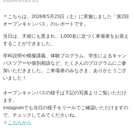
2026年05月25日
アクセス
＊こちらは、2026年5月23日（土）に実施しました「第2回
オープンキャンパス」のレポートです。
お問い合わせ
当日は、天候にも恵まれ、1,000名に近づく来場者をお迎え
サイトマップ
することができました。
学科説明や模擬講義、体験プログラム、学生によるキャン
パスツアーや個別相談など、たくさんのプログラムにご参
入試情報
加いただきました。ご来場者のみなさま、ありがとうござ
いました！
入試イベント
オープンキャンパスの様子は下記の写真よりご覧いただけ
ます。
キャンパスライフ
instagramでも当日の様子をリールでご確認いただけますの
で、チェックしてみてくださいね。
就職・キャリア
こちらから