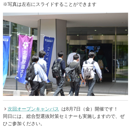
ウェブマガジン
※写真は左右にスライドすることができます
学費・奨学金
大学公式サイト
〒004-8631 北海道札幌市厚別区大谷地西2-3-1
Tel：011-891-2731（代表）
サイトマップ
© Copyright
2026 Hokusei Gakuen University.
次回オープンキャンパス
は8月7日（金）開催です！
All rights reserved.
同日には、総合型選抜対策セミナーも実施しますので、ぜ
ひご参加ください。