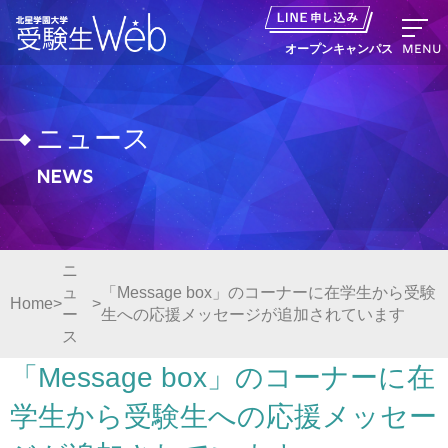
MENU
オープンキャンパス
ニュース
News
資料請求
出願の流れ
ニ
ュ
「Message box」のコーナーに在学生から受験
オープンキャンパス LINE申し込み
Home
ー
生への応援メッセージが追加されています
ス
ニュース
「Message box」のコーナーに在
学生から受験生への応援メッセー
デジタルパンフレット