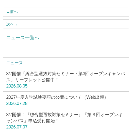
ウェブマガジン
←
前へ
学費・奨学金
次へ
→
ニュース一覧へ
大学公式サイト
〒004-8631 北海道札幌市厚別区大谷地西2-3-1
ニュース
Tel：011-891-2731（代表）
8/7開催『総合型選抜対策セミナー・第3回オープンキャンパ
サイトマップ
ス』リーフレット公開中！
2026.08.05
2027年度入学試験要項の公開について（Web出願）
2026.07.28
© Copyright
2026 Hokusei Gakuen University.
8/7開催！『総合型選抜対策セミナー』『第３回オープンキ
All rights reserved.
ャンパス』申込受付開始！
2026.07.07