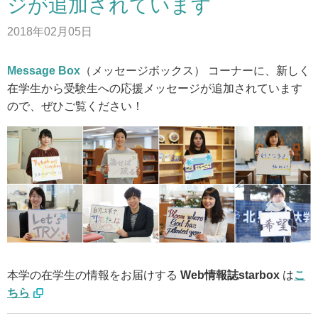
ジが追加されています
アクセス
2018年02月05日
お問い合わせ
Message Box
（メッセージボックス） コーナーに、新しく
在学生から受験生への応援メッセージが追加されています
サイトマップ
ので、ぜひご覧ください！
入試情報
入試イベント
キャンパスライフ
本学の在学生の情報をお届けする
Web情報誌starbox
は
こ
就職・キャリア
ちら