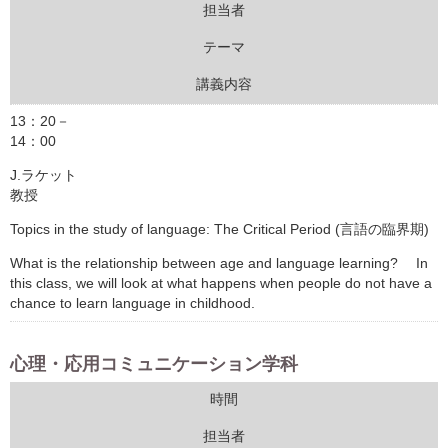
ウェブマガジン
担当者
テーマ
学費・奨学金
講義内容
13：20－
14：00
大学公式サイト
J.ラケット
教授
〒004-8631 北海道札幌市厚別区大谷地西2-3-1
Tel：011-891-2731（代表）
Topics in the study of language: The Critical Period (言語の臨界期)
What is the relationship between age and language learning? In
サイトマップ
this class, we will look at what happens when people do not have a
chance to learn language in childhood.
心理・応用コミュニケーション学科
© Copyright
2026 Hokusei Gakuen University.
All rights reserved.
時間
担当者