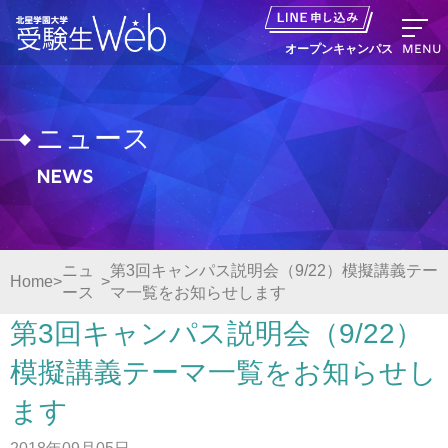
MENU
オープンキャンパス
ニュース
News
資料請求
出願の流れ
ニュ
第3回キャンパス説明会（9/22）模擬講義テー
Home
ース
マ一覧をお知らせします
オープンキャンパス LINE申し込み
第3回キャンパス説明会（9/22）
ニュース
模擬講義テーマ一覧をお知らせし
ます
デジタルパンフレット