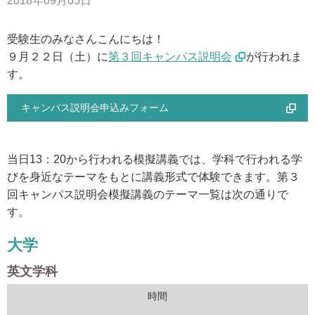
2018年09月05日
アクセス
受験生のみなさんこんにちは！
９月２２日（土）に
第３回キャンパス説明会
が行われま
お問い合わせ
す。
サイトマップ
キャンパス説明会申込みフォーム
入試情報
当日13：20から行われる模擬講義では、学科で行われる学
びを身近なテーマをもとに講義形式で体験できます。第３
回キャンパス説明会模擬講義のテーマ一覧は次の通りで
入試イベント
す。
キャンパスライフ
大学
英文学科
就職・キャリア
時間