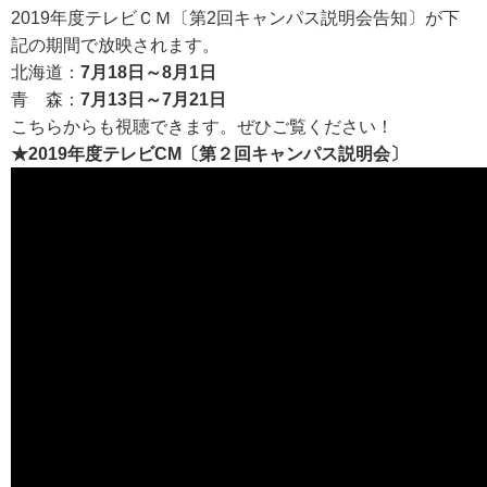
2019年度テレビＣＭ〔第2回キャンパス説明会告知〕が下
アクセス
記の期間で放映されます。
北海道：
7月18日～8月1日
お問い合わせ
青 森：
7月13日～7月21日
こちらからも視聴できます。ぜひご覧ください！
サイトマップ
★2019年度テレビCM〔第２回キャンパス説明会〕
入試情報
入試イベント
キャンパスライフ
就職・キャリア