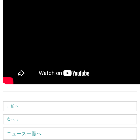
ウェブマガジン
学費・奨学金
大学公式サイト
〒004-8631 北海道札幌市厚別区大谷地西2-3-1
Tel：011-891-2731（代表）
サイトマップ
←
前へ
© Copyright
2026 Hokusei Gakuen University.
次へ
→
All rights reserved.
ニュース一覧へ