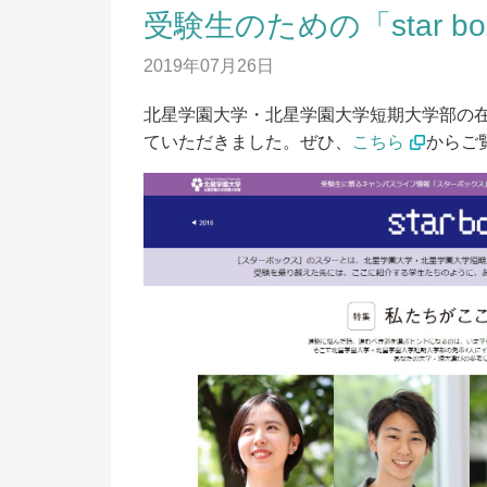
受験生のための「star b
2019年07月26日
北星学園大学・北星学園大学短期大学部の
ていただきました。ぜひ、
こちら
からご
資料請求
出
入
出願の流れ
入
オープンキャンパス
入
LINE申し込み
入
合
ニュース
入
デジタルパンフレット
昨
求
アクセス