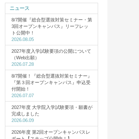
ニュース
8/7開催『総合型選抜対策セミナー・第
3回オープンキャンパス』リーフレッ
ト公開中！
2026.08.05
キャンパスライフ
2027年度入学試験要項の公開について
・5月・8
キャンパスライフ
（Web出願）
2026.07.28
研究者Story
CAMPUS（12
8/7開催！『総合型選抜対策セミナー』
サークル一覧
『第３回オープンキャンパス』申込受
サークルStory
付開始！
2026.07.07
3D&360°バーチャルツアー
キャンパスカレンダー
2027年度 大学院入学試験要項・願書が
完成しました
HOKUSEI Movie
2026.06.09
一人暮らしガイド
2026年度 第2回オープンキャンパスレ
ポート【スナップ公開中！】