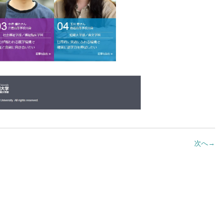
シー）
学相談会
就職・キャリア
ウェブマガジン
職・キャリア
キタボシ
業生の声
HOKUSEI@COM
ャリアデザインプログラム
re+discover HOKUSEI
界別（公務員・航空・教員・福
）対策プログラム
次へ
→