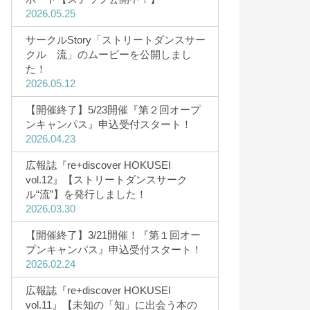
2026.05.25
サークルStory「ストリートダンスサー
学費・奨学金
クル 流」のムービーを公開しまし
た！
学費・諸納付金
2026.05.12
奨学金制度
【開催終了】5/23開催『第２回オープ
高等教育の修学支援制度を利用予定
ンキャンパス』申込受付スタート！
2026.04.23
の方へ
広報誌『re+discover HOKUSEI
vol.12』【ストリートダンスサーク
ル“流”】を発行しました！
2026.03.30
【開催終了】3/21開催！『第１回オー
プンキャンパス』申込受付スタート！
2026.02.24
広報誌『re+discover HOKUSEI
vol.11』【未知の「知」に出会う本の