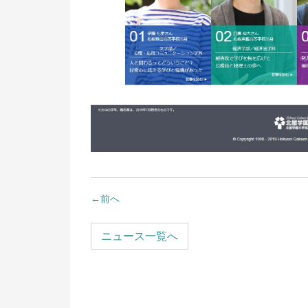
リ
お問い合わせ
進
サイトマップ
就
卒
キ
業
祉
←
前へ
ニュース一覧へ