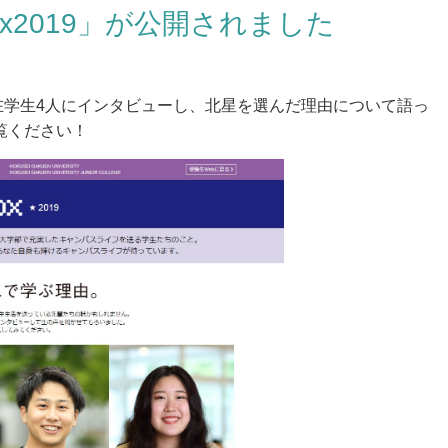
ox2019」が公開されました
在学生4人にインタビューし、北星を選んだ理由について語っ
覧ください！
入試情報
入試イベント
願の流れ
オープンキャンパス（3月
月・10月）
学者選抜の予告・変更点
HOKESEI MINI OPEN 
学試験日程
月）
学試験要項 [大学]
よくある質問FAQ
学試験要項 [大学院]
格発表
試Q&A
年度の入試結果・過去の入試問題
める学生像（アドミッション・ポ