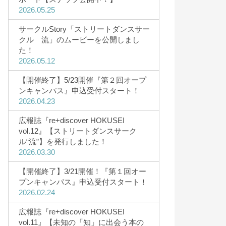
2026.05.25
サークルStory「ストリートダンスサー
学費・奨学金
クル 流」のムービーを公開しまし
た！
学費・諸納付金
2026.05.12
奨学金制度
【開催終了】5/23開催『第２回オープ
高等教育の修学支援制度を利用予定
ンキャンパス』申込受付スタート！
2026.04.23
の方へ
広報誌『re+discover HOKUSEI
vol.12』【ストリートダンスサーク
ル“流”】を発行しました！
2026.03.30
【開催終了】3/21開催！『第１回オー
プンキャンパス』申込受付スタート！
2026.02.24
広報誌『re+discover HOKUSEI
vol.11』【未知の「知」に出会う本の