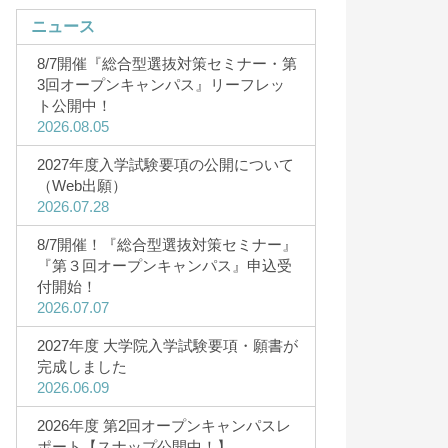
ニュース
8/7開催『総合型選抜対策セミナー・第
3回オープンキャンパス』リーフレッ
ト公開中！
2026.08.05
キャンパスライフ
2027年度入学試験要項の公開について
・5月・8
キャンパスライフ
（Web出願）
2026.07.28
研究者Story
CAMPUS（12
8/7開催！『総合型選抜対策セミナー』
サークル一覧
『第３回オープンキャンパス』申込受
サークルStory
付開始！
2026.07.07
3D&360°バーチャルツアー
キャンパスカレンダー
2027年度 大学院入学試験要項・願書が
完成しました
HOKUSEI Movie
2026.06.09
一人暮らしガイド
2026年度 第2回オープンキャンパスレ
ポート【スナップ公開中！】