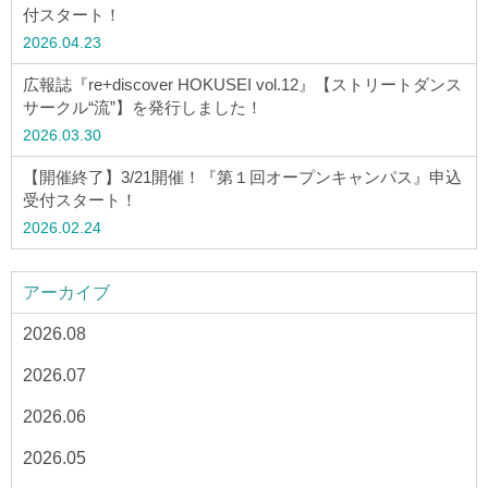
ウェブマガジン
付スタート！
2026.04.23
学費・奨学金
広報誌『re+discover HOKUSEI vol.12』【ストリートダンス
サークル“流”】を発行しました！
2026.03.30
大学公式サイト
【開催終了】3/21開催！『第１回オープンキャンパス』申込
受付スタート！
〒004-8631 北海道札幌市厚別区大谷地西2-3-1
2026.02.24
Tel：011-891-2731（代表）
アーカイブ
サイトマップ
2026.08
2026.07
© Copyright
2026 Hokusei Gakuen University.
2026.06
All rights reserved.
2026.05