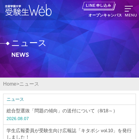
MENU
オープンキャンパス
ニュース
News
資料請求
出願の流れ
Home
ニュース
オープンキャンパス LINE申し込み
ニュース
ニュース
総合型選抜「問題の傾向」の送付について（8/18～）
2026.08.07
デジタルパンフレット
学生広報委員が受験生向け広報誌「キタボシ vol.10」を発行
しました！