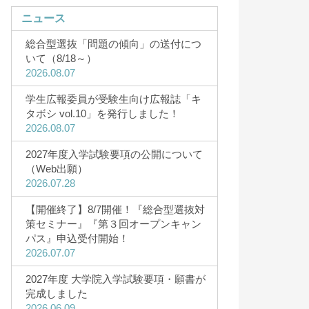
ニュース
総合型選抜「問題の傾向」の送付につ
いて（8/18～）
2026.08.07
キャンパスライフ
学生広報委員が受験生向け広報誌「キ
タボシ vol.10」を発行しました！
・5月・8
キャンパスライフ
2026.08.07
研究者Story
2027年度入学試験要項の公開について
CAMPUS（12
（Web出願）
サークル一覧
2026.07.28
サークルStory
【開催終了】8/7開催！『総合型選抜対
3D&360°バーチャルツアー
策セミナー』『第３回オープンキャン
キャンパスカレンダー
パス』申込受付開始！
2026.07.07
HOKUSEI Movie
2027年度 大学院入学試験要項・願書が
一人暮らしガイド
完成しました
2026.06.09