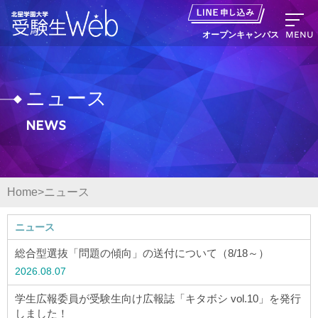
MENU
オープンキャンパス
ニュース
News
資料請求
出願の流れ
Home
ニュース
オープンキャンパス LINE申し込み
ニュース
ニュース
総合型選抜「問題の傾向」の送付について（8/18～）
2026.08.07
デジタルパンフレット
学生広報委員が受験生向け広報誌「キタボシ vol.10」を発行
しました！