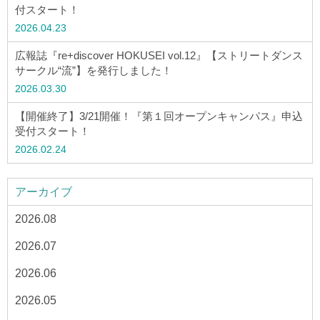
ウェブマガジン
付スタート！
2026.04.23
学費・奨学金
広報誌『re+discover HOKUSEI vol.12』【ストリートダンス
サークル“流”】を発行しました！
2026.03.30
大学公式サイト
【開催終了】3/21開催！『第１回オープンキャンパス』申込
受付スタート！
〒004-8631 北海道札幌市厚別区大谷地西2-3-1
2026.02.24
Tel：011-891-2731（代表）
アーカイブ
サイトマップ
2026.08
2026.07
© Copyright
2026 Hokusei Gakuen University.
2026.06
All rights reserved.
2026.05