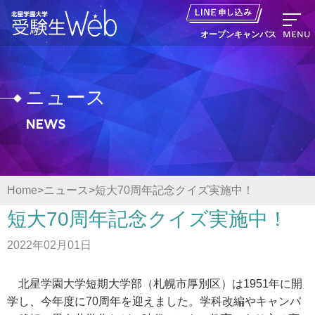
MENU
オープンキャンパス
ニュース
News
資料請求
出願の流れ
Home
ニュース
短大70周年記念クイズ実施中！
オープンキャンパス LINE申し込み
短大70周年記念クイズ実施中！
2022年02月01日
ニュース
北星学園大学短期大学部（札幌市厚別区）は1951年に開
デジタルパンフレット
学し、今年度に70周年を迎えました。学科改編やキャンパ