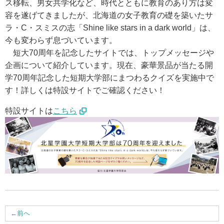
ス移転、男女共学化など、時代とともに教育のあり方は変
アクセス
容を遂げてきましたが、北海道の女子教育の礎を築いたサ
ラ・C・スミスの志「Shine like stars in a dark world」は、
今も変わらず息づいています。
お問い合わせ
短大70周年を記念したサイトでは、トップメッセージや
企画について紹介しています。現在、豪華景品が当たる開
サイトマップ
学70周年記念した短期大学部にまつわるクイズを実施中で
す！詳しくは特設サイトでご確認ください！
入試情報
特設サイトは
こちら
入試イベント
キャンパスライフ
就職・キャリア
←
前へ