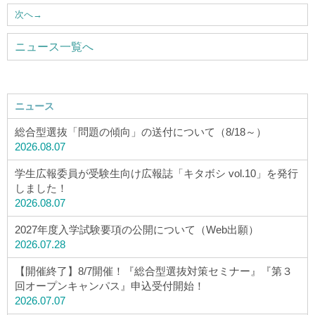
ウェブマガジン
次へ
→
ニュース一覧へ
学費・奨学金
大学公式サイト
ニュース
総合型選抜「問題の傾向」の送付について（8/18～）
〒004-8631 北海道札幌市厚別区大谷地西2-3-1
2026.08.07
Tel：011-891-2731（代表）
学生広報委員が受験生向け広報誌「キタボシ vol.10」を発行
しました！
サイトマップ
2026.08.07
2027年度入学試験要項の公開について（Web出願）
2026.07.28
© Copyright
2026 Hokusei Gakuen University.
【開催終了】8/7開催！『総合型選抜対策セミナー』『第３
All rights reserved.
回オープンキャンパス』申込受付開始！
2026.07.07