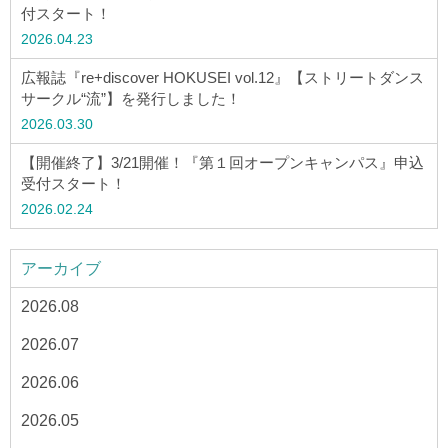
ウェブマガジン
付スタート！
2026.04.23
学費・奨学金
広報誌『re+discover HOKUSEI vol.12』【ストリートダンス
サークル“流”】を発行しました！
2026.03.30
大学公式サイト
【開催終了】3/21開催！『第１回オープンキャンパス』申込
受付スタート！
〒004-8631 北海道札幌市厚別区大谷地西2-3-1
2026.02.24
Tel：011-891-2731（代表）
アーカイブ
サイトマップ
2026.08
2026.07
© Copyright
2026 Hokusei Gakuen University.
2026.06
All rights reserved.
2026.05