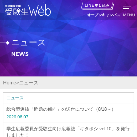
MENU
オープンキャンパス
ニュース
News
資料請求
出願の流れ
Home
ニュース
オープンキャンパス LINE申し込み
ニュース
ニュース
総合型選抜「問題の傾向」の送付について（8/18～）
2026.08.07
デジタルパンフレット
学生広報委員が受験生向け広報誌「キタボシ vol.10」を発行
しました！