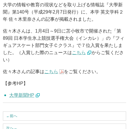
大学の情報や教育の現状などを取り上げる情報誌『大學新
アクセス
聞』第140号（平成29年2月7日発行）に、本学 英文学科２
年 佐々木里奈さんの記事が掲載されました。
お問い合わせ
佐々木さんは、1月4日～9日に苫小牧市で開催された「第
89回 日本学生氷上競技選手権大会（インカレ）」の『フィ
サイトマップ
ギュアスケート部門女子Ｃクラス』で７位入賞を果たしま
した。（入賞した際のニュースは
こちら
からご覧くださ
い）
入試情報
佐々木さんの記事は
こちら
をご覧ください。
入試イベント
【参考HP】
大學新聞HP
キャンパスライフ
就職・キャリア
←
前へ
次へ
→