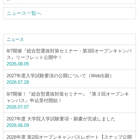
ウェブマガジン
ニュース一覧へ
学費・奨学金
ニュース
大学公式サイト
8/7開催『総合型選抜対策セミナー・第3回オープンキャンパ
ス』リーフレット公開中！
〒004-8631 北海道札幌市厚別区大谷地西2-3-1
2026.08.05
Tel：011-891-2731（代表）
2027年度入学試験要項の公開について（Web出願）
2026.07.28
サイトマップ
8/7開催！『総合型選抜対策セミナー』『第３回オープンキ
ャンパス』申込受付開始！
2026.07.07
© Copyright
2026 Hokusei Gakuen University.
2027年度 大学院入学試験要項・願書が完成しました
All rights reserved.
2026.06.09
2026年度 第2回オープンキャンパスレポート【スナップ公開