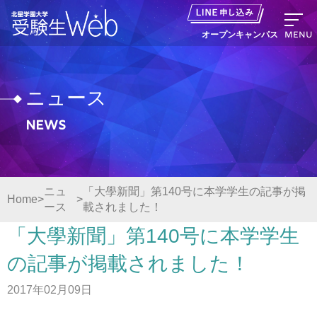
MENU
オープンキャンパス
ニュース
News
資料請求
出願の流れ
ニュ
「大學新聞」第140号に本学学生の記事が掲
Home
ース
載されました！
オープンキャンパス LINE申し込み
「大學新聞」第140号に本学学生
ニュース
の記事が掲載されました！
2017年02月09日
デジタルパンフレット