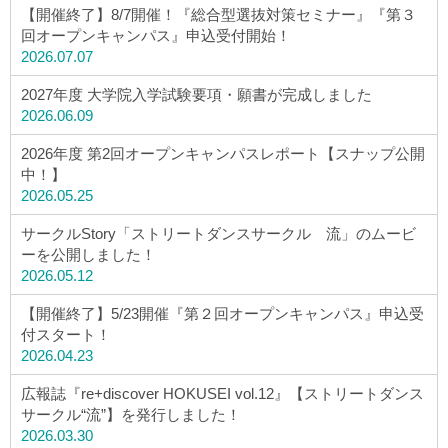
ウェブマガジン
【開催終了】8/7開催！『総合型選抜対策セミナー』『第３
回オープンキャンパス』申込受付開始！
2026.07.07
学費・奨学金
2027年度 大学院入学試験要項・願書が完成しました
2026.06.09
大学公式サイト
2026年度 第2回オープンキャンパスレポート【スナップ公開
中！】
2026.05.25
〒004-8631 北海道札幌市厚別区大谷地西2-3-1
Tel：011-891-2731（代表）
サークルStory「ストリートダンスサークル 流」のムービ
ーを公開しました！
サイトマップ
2026.05.12
【開催終了】5/23開催『第２回オープンキャンパス』申込受
付スタート！
2026.04.23
© Copyright
2026 Hokusei Gakuen University.
All rights reserved.
広報誌『re+discover HOKUSEI vol.12』【ストリートダンス
サークル“流”】を発行しました！
2026.03.30