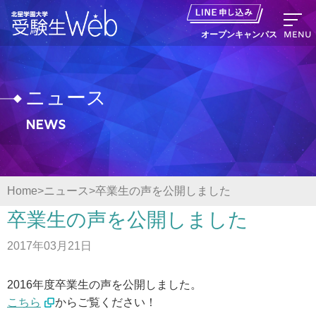
MENU
オープンキャンパス
ニュース
News
資料請求
出願の流れ
Home
ニュース
卒業生の声を公開しました
オープンキャンパス LINE申し込み
卒業生の声を公開しました
2017年03月21日
ニュース
2016年度卒業生の声を公開しました。
デジタルパンフレット
こちら
からご覧ください！