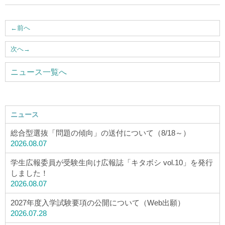
アクセス
←
前へ
お問い合わせ
次へ
→
サイトマップ
ニュース一覧へ
入試情報
ニュース
総合型選抜「問題の傾向」の送付について（8/18～）
入試イベント
2026.08.07
学生広報委員が受験生向け広報誌「キタボシ vol.10」を発行
キャンパスライフ
しました！
2026.08.07
就職・キャリア
2027年度入学試験要項の公開について（Web出願）
2026.07.28