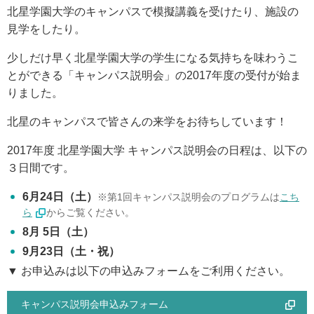
北星学園大学のキャンパスで模擬講義を受けたり、施設の
アクセス
見学をしたり。
お問い合わせ
少しだけ早く北星学園大学の学生になる気持ちを味わうこ
とができる「キャンパス説明会」の2017年度の受付が始ま
りました。
サイトマップ
北星のキャンパスで皆さんの来学をお待ちしています！
2017年度 北星学園大学 キャンパス説明会の日程は、以下の
入試情報
３日間です。
入試イベント
6月24日（土）
※第1回キャンパス説明会のプログラムは
こち
ら
からご覧ください。
8月 5日（土）
キャンパスライフ
9月23日（土・祝）
▼ お申込みは以下の申込みフォームをご利用ください。
就職・キャリア
キャンパス説明会申込みフォーム