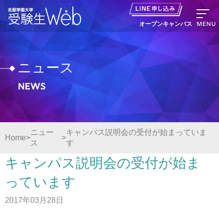
MENU
オープンキャンパス
ニュース
News
資料請求
出願の流れ
ニュー
キャンパス説明会の受付が始まっていま
Home
ス
す
オープンキャンパス LINE申し込み
キャンパス説明会の受付が始ま
ニュース
っています
2017年03月28日
デジタルパンフレット