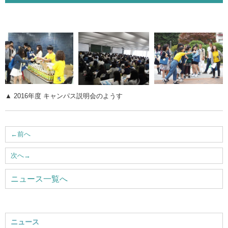
ウェブマガジン
学費・奨学金
大学公式サイト
▲ 2016年度 キャンパス説明会のようす
〒004-8631 北海道札幌市厚別区大谷地西2-3-1
Tel：011-891-2731（代表）
←
前へ
サイトマップ
次へ
→
ニュース一覧へ
© Copyright
2026 Hokusei Gakuen University.
All rights reserved.
ニュース