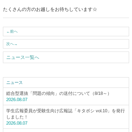
ウェブマガジン
たくさんの方のお越しをお待ちしています☆
学費・奨学金
←
前へ
大学公式サイト
次へ
→
ニュース一覧へ
〒004-8631 北海道札幌市厚別区大谷地西2-3-1
Tel：011-891-2731（代表）
サイトマップ
ニュース
総合型選抜「問題の傾向」の送付について（8/18～）
2026.08.07
© Copyright
2026 Hokusei Gakuen University.
学生広報委員が受験生向け広報誌「キタボシ vol.10」を発行
All rights reserved.
しました！
2026.08.07