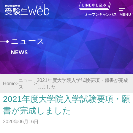
MENU
オープンキャンパス
ニュース
News
資料請求
出願の流れ
ニュー
2021年度大学院入学試験要項・願書が完成
Home
ス
しました
オープンキャンパス LINE申し込み
2021年度大学院入学試験要項・願
ニュース
書が完成しました
2020年06月16日
デジタルパンフレット