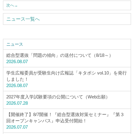
ウェブマガジン
次へ
→
ニュース一覧へ
学費・奨学金
大学公式サイト
ニュース
総合型選抜「問題の傾向」の送付について（8/18～）
〒004-8631 北海道札幌市厚別区大谷地西2-3-1
2026.08.07
Tel：011-891-2731（代表）
学生広報委員が受験生向け広報誌「キタボシ vol.10」を発行
しました！
サイトマップ
2026.08.07
2027年度入学試験要項の公開について（Web出願）
2026.07.28
© Copyright
2026 Hokusei Gakuen University.
【開催終了】8/7開催！『総合型選抜対策セミナー』『第３
All rights reserved.
回オープンキャンパス』申込受付開始！
2026.07.07