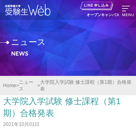
MENU
オープンキャンパス
ニュース
News
資料請求
出願の流れ
ニュー
大学院入学試験 修士課程（第1期）合格発
Home
ス
表
オープンキャンパス LINE申し込み
大学院入学試験 修士課程（第1
ニュース
期）合格発表
2021年10月01日
デジタルパンフレット